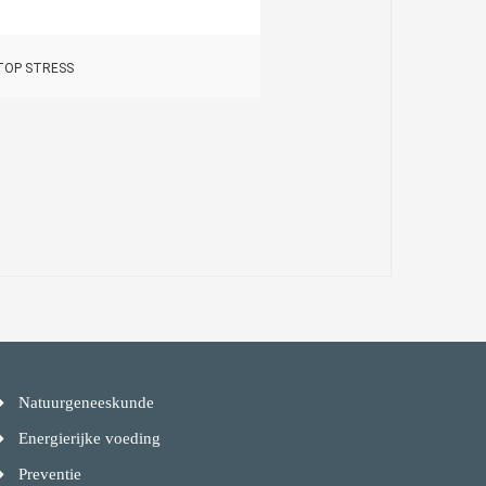
STOP STRESS
Natuurgeneeskunde
Energierijke voeding
Preventie