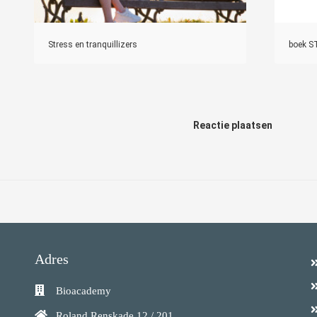
Stress en tranquillizers
boek 
Reactie plaatsen
Adres
Bioacademy
Roland Renskade 12 / 201