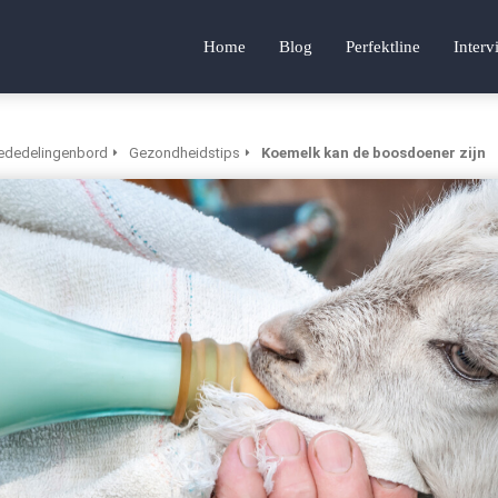
Home
Blog
Perfektline
Interv
dedelingenbord
Gezondheidstips
Koemelk kan de boosdoener zijn