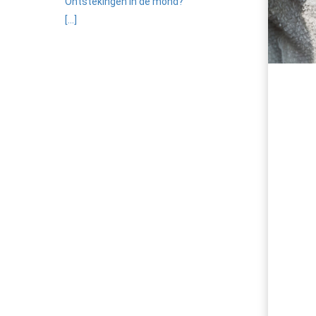
Ontstekingen in de mond?
[...]