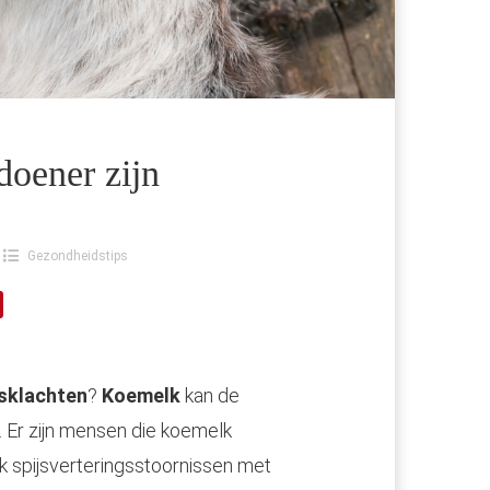
oener zijn
Gezondheidstips
gsklachten
?
Koemelk
kan de
. Er zijn mensen die koemelk
k spijsverteringsstoornissen met