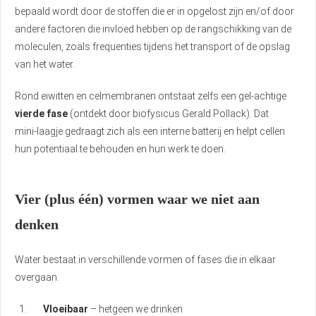
bepaald wordt door de stoffen die er in opgelost zijn en/of door
andere factoren die invloed hebben op de rangschikking van de
moleculen, zoals frequenties tijdens het transport of de opslag
van het water.
Rond eiwitten en celmembranen ontstaat zelfs een gel‑achtige
vierde fase
(ontdekt door biofysicus Gerald Pollack). Dat
mini‑laagje gedraagt zich als een interne batterij en helpt cellen
hun potentiaal te behouden en hun werk te doen.
Vier (plus één) vormen waar we niet aan
denken
Water bestaat in verschillende vormen of fases die in elkaar
overgaan.
Vloeibaar
– hetgeen we drinken