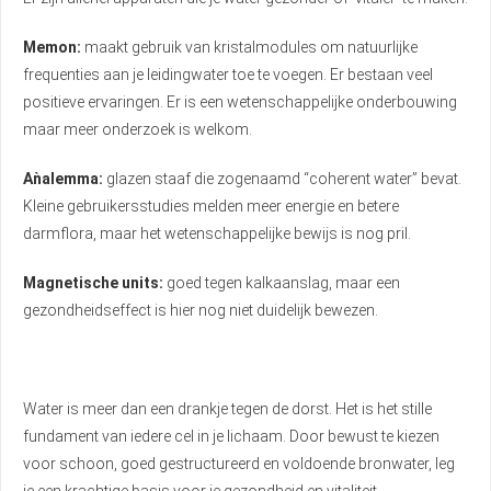
Memon:
maakt gebruik van kristalmodules om natuurlijke
frequenties aan je leidingwater toe te voegen. Er bestaan veel
positieve ervaringen. Er is een wetenschappelijke onderbouwing
maar meer onderzoek is welkom.
Aǹalemma:
glazen staaf die zogenaamd “coherent water” bevat.
Kleine gebruikersstudies melden meer energie en betere
darmflora, maar het wetenschappelijke bewijs is nog pril.
Magnetische units:
goed tegen kalkaanslag, maar een
gezondheidseffect is hier nog niet duidelijk bewezen.
Water is meer dan een drankje tegen de dorst. Het is het stille
fundament van iedere cel in je lichaam. Door bewust te kiezen
voor schoon, goed gestructureerd en voldoende bronwater, leg