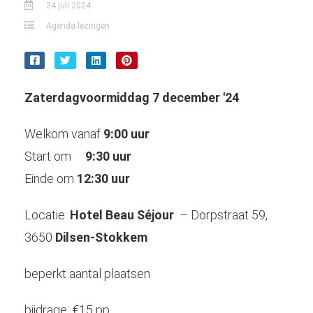
24 juli 2024
Agenda lezingen
Zaterdagvoormiddag 7 december '24
Welkom vanaf
9:00 uur
Start om
9
:30 uur
Einde om
12:30 uur
Locatie:
Hotel Beau Séjour
– Dorpstraat 59,
3650
Dilsen-Stokkem
beperkt aantal plaatsen
bijdrage: €15 pp